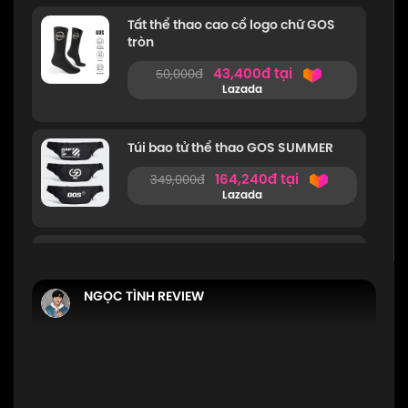
Tất thể thao cao cổ logo chữ GOS
tròn
43,400đ tại
50,000đ
Lazada
Túi bao tử thể thao GOS SUMMER
164,240đ tại
349,000đ
Lazada
Quần Đùi Thể Thao Cao Cấp Ultra
GOS
NGỌC TÌNH REVIEW
181,330đ tại
329,000đ
Lazada
Quần thể thao GOS MOTION 2022
330,850đ tại