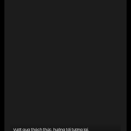
349,000đ
Lazada
Áo thể thao sát nách GOS Hero 2022
350,910đ tại
369,000đ
Lazada
Áo thể thao GOS JOY 2022
340,100đ tại
369,000đ
Lazada
Vượt qua thách thức, hướng tới tương lai.