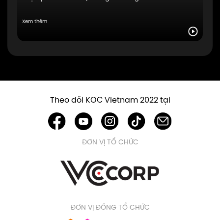
Xem thêm
Theo dõi KOC Vietnam 2022 tại
ĐƠN VỊ TỔ CHỨC
ĐƠN VỊ ĐỒNG TỔ CHỨC