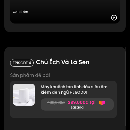
Xem thêm
Chú Ếch Và Lá Sen
EPISODE 4
Sản phẩm đề bài
Máy khuếch tán tinh dầu siêu âm
kiêm đèn ngủ HL EOD01
299,000đ tại
499,000đ
Lazada