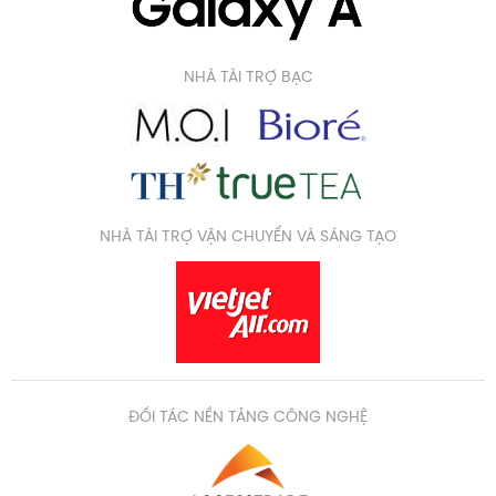
NHÀ TÀI TRỢ BẠC
NHÀ TÀI TRỢ VẬN CHUYỂN VÀ SÁNG TẠO
ĐỐI TÁC NỀN TẢNG CÔNG NGHỆ