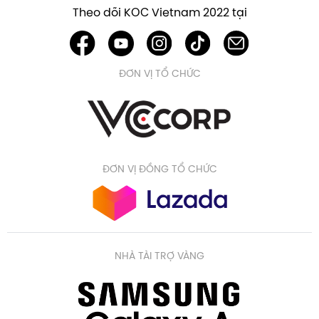
Theo dõi KOC Vietnam 2022 tại
ĐƠN VỊ TỔ CHỨC
ĐƠN VỊ ĐỒNG TỔ CHỨC
NHÀ TÀI TRỢ VÀNG