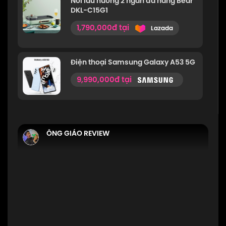
Nồi lẩu nướng 2 ngăn đa năng Bear
DKL-C15G1
1,790,000đ tại
Lazada
Điện thoại Samsung Galaxy A53 5G
9,990,000đ tại
ÔNG GIÁO REVIEW