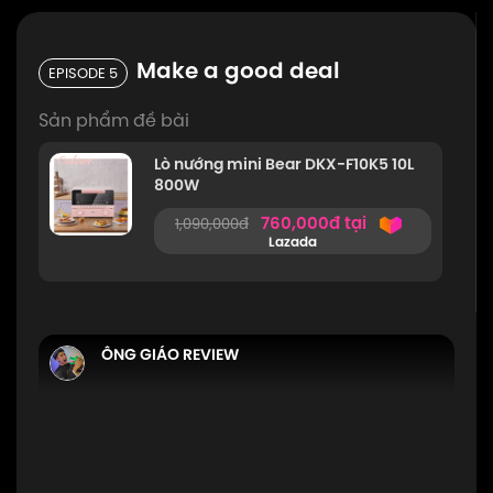
425,000đ tại
789,000đ
Lazada
Make a good deal
EPISODE 5
Nến thơm LoveDear - Quà Tặng Cao
Cấp từ Tinh dầu Thiên nhiên và Sáp
Sản phẩm đề bài
cọ, không khói decor sang trọng
Lò nướng mini Bear DKX-F10K5 10L
167,000đ tại
338,000đ
800W
Lazada
760,000đ tại
1,090,000đ
Lazada
ÔNG GIÁO REVIEW